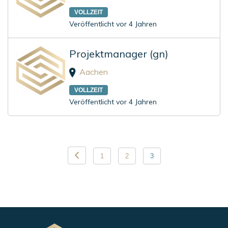
VOLLZEIT
Veröffentlicht vor 4 Jahren
Projektmanager (gn)
Aachen
VOLLZEIT
Veröffentlicht vor 4 Jahren
Seitennummerierung
1
2
3
der
Beiträge