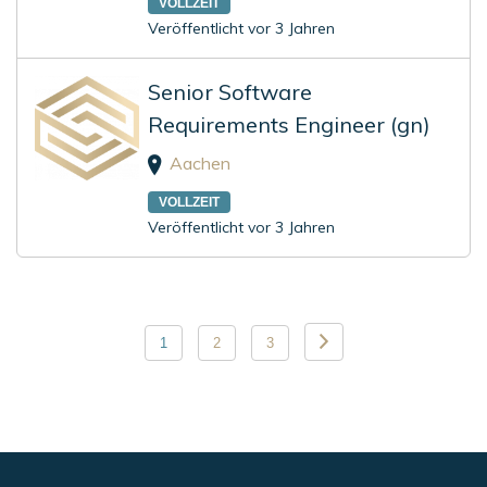
VOLLZEIT
Veröffentlicht vor 3 Jahren
Senior Software
Requirements Engineer (gn)
Aachen
VOLLZEIT
Veröffentlicht vor 3 Jahren
Seitennummerierung
1
2
3
der
Beiträge