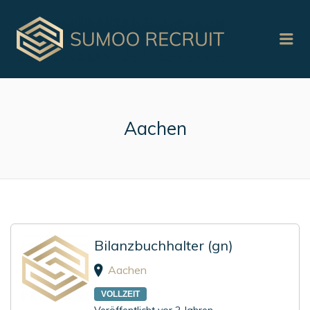
Me
Aachen
Bilanzbuchhalter (gn)
Aachen
VOLLZEIT