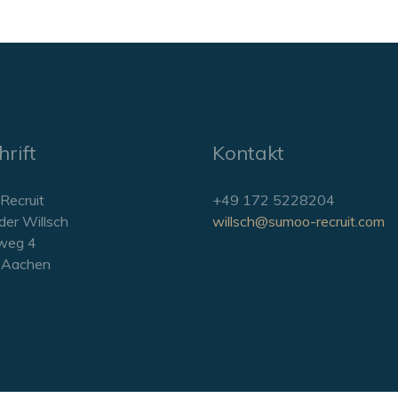
rift
Kontakt
Recruit
+49 172 5228204
der Willsch
willsch@sumoo-recruit.com
weg 4
 Aachen