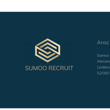
Ansch
Sumoo 
Alexan
Linden
52080